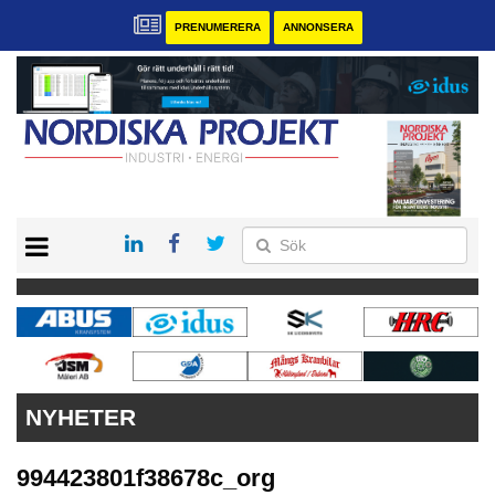
PRENUMERERA
ANNONSERA
START
KONTAKT
VÅRA ANDRA MAGASIN
PRENUMERERA
ANNONSERA
NYHETER
994423801f38678c_org