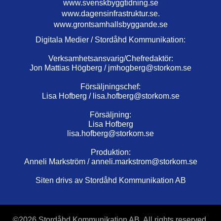
www.svenskbyggtidning.se
www.dagensinfrastruktur.se.
www.grontsamhallsbyggande.se
Digitala Medier / Stordåhd Kommunikation:
Verksamhetsansvarig/Chefredaktör:
Jon Mattias Högberg /
jmhogberg@storkom.se
Försäljningschef:
Lisa Hofberg /
lisa.hofberg@storkom.se
Försäljning:
Lisa Hofberg
lisa.hofberg@storkom.se
Produktion:
Anneli Markström /
anneli.markstrom@storkom.se
Siten drivs av Stordåhd Kommunikation AB
©
2026 Stordåhd Kommunikation AB, All rights reserved.