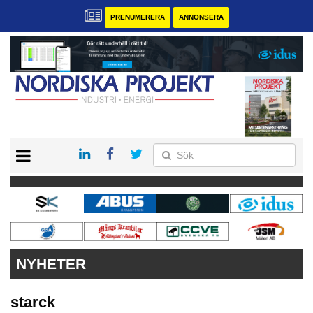
PRENUMERERA
ANNONSERA
START
KONTAKT
VÅRA ANDRA MAGASIN
PRENUMERERA
ANNONSERA
NYHETER
starck