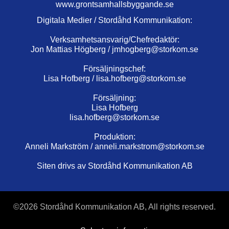
www.grontsamhallsbyggande.se
Digitala Medier / Stordåhd Kommunikation:
Verksamhetsansvarig/Chefredaktör:
Jon Mattias Högberg /
jmhogberg@storkom.se
Försäljningschef:
Lisa Hofberg /
lisa.hofberg@storkom.se
Försäljning:
Lisa Hofberg
lisa.hofberg@storkom.se
Produktion:
Anneli Markström /
anneli.markstrom@storkom.se
Siten drivs av Stordåhd Kommunikation AB
©
2026 Stordåhd Kommunikation AB, All rights reserved.