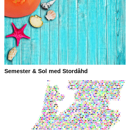
Semester & Sol med Stordåhd