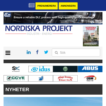
PRENUMERERA
ANNONSERA
START
KONTAKT
VÅRA ANDRA MAGASIN
PRENUMERERA
ANNONSERA
NYHETER