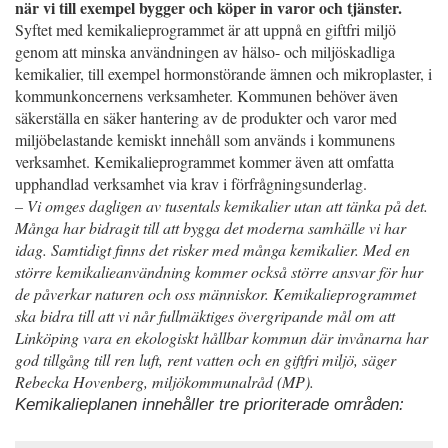
när vi till exempel bygger och köper in varor och tjänster.
Syftet med kemikalieprogrammet är att uppnå en giftfri miljö
genom att minska användningen av hälso- och miljöskadliga
kemikalier, till exempel hormonstörande ämnen och mikroplaster, i
kommunkoncernens verksamheter. Kommunen behöver även
säkerställa en säker hantering av de produkter och varor med
miljöbelastande kemiskt innehåll som används i kommunens
verksamhet. Kemikalieprogrammet kommer även att omfatta
upphandlad verksamhet via krav i förfrågningsunderlag.
– Vi omges dagligen av tusentals kemikalier utan att tänka på det.
Många har bidragit till att bygga det moderna samhälle vi har
idag. Samtidigt finns det risker med många kemikalier. Med en
större kemikalieanvändning kommer också större ansvar för hur
de påverkar naturen och oss människor. Kemikalieprogrammet
ska bidra till att vi når fullmäktiges övergripande mål om att
Linköping vara en ekologiskt hållbar kommun där invånarna har
god tillgång till ren luft, rent vatten och en giftfri miljö, säger
Rebecka Hovenberg, miljökommunalråd (MP).
Kemikalieplanen innehåller tre prioriterade områden: