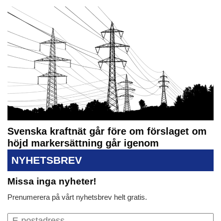
Svenska kraftnät går före om förslaget om
höjd markersättning går igenom
NYHETSBREV
Missa inga nyheter!
Prenumerera på vårt nyhetsbrev helt gratis.