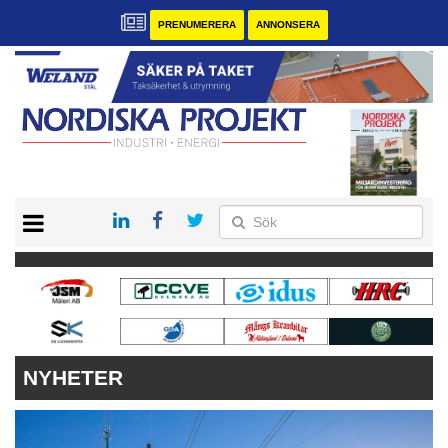
PRENUMERERA
ANNONSERA
START
KONTAKT
VÅRA ANDRA MAGASIN
PRENUMERERA
ANNONSERA
NYHETER