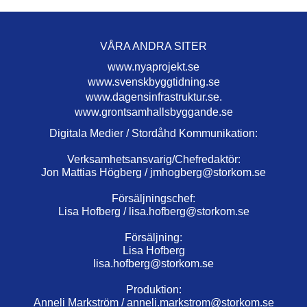
VÅRA ANDRA SITER
www.nyaprojekt.se
www.svenskbyggtidning.se
www.dagensinfrastruktur.se.
www.grontsamhallsbyggande.se
Digitala Medier / Stordåhd Kommunikation:
Verksamhetsansvarig/Chefredaktör:
Jon Mattias Högberg /
jmhogberg@storkom.se
Försäljningschef:
Lisa Hofberg /
lisa.hofberg@storkom.se
Försäljning:
Lisa Hofberg
lisa.hofberg@storkom.se
Produktion:
Anneli Markström /
anneli.markstrom@storkom.se