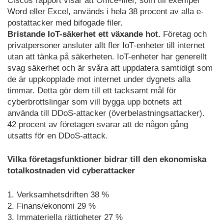
Ciscos rapport visar att Office-filer, som till exempel
Word eller Excel, används i hela 38 procent av alla e-
postattacker med bifogade filer.
Bristande IoT-säkerhet ett växande hot.
Företag och
privatpersoner ansluter allt fler IoT-enheter till internet
utan att tänka på säkerheten. IoT-enheter har generellt
svag säkerhet och är svåra att uppdatera samtidigt som
de är uppkopplade mot internet under dygnets alla
timmar. Detta gör dem till ett tacksamt mål för
cyberbrottslingar som vill bygga upp botnets att
använda till DDoS-attacker (överbelastningsattacker).
42 procent av företagen svarar att de någon gång
utsatts för en DDoS-attack.
Vilka företagsfunktioner bidrar till den ekonomiska
totalkostnaden vid cyberattacker
1. Verksamhetsdriften 38 %
2. Finans/ekonomi 29 %
3. Immateriella rättigheter 27 %