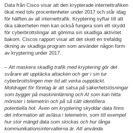
Data från Cisco visar att den krypterade internettrafiken
ökat med tolv procentenheter under 2017 och står idag
för hälften av all internettrafik. Kryptering syftar till att
öka säkerheten men kan också fungera som ett skydd
för cyberbrottslingar att gömma sin skadliga aktivitet
bakom. Ciscos rapport visar att det skett en trefaldig
ökning av skadliga program som använder någon form
av kryptering under 2017.
–
Att maskera skadlig trafik med kryptering gör det
svårare att upptäcka attacken och ger i sin tur
cyberbrottslingen mer tid att verka oupptäckt.
Motdraget för företag är att satsa på säkerhetslösningar
som bygger på maskininlärning och AI som kan hitta
mönster i telemetrin och på så sätt identifiera
potentiella hot. Även om kryptering skyddar data finns
det information att avläsa i telemetrin, som till exempel
hur stor mängd data som skickas och hur långa
kommunikationsintervallerna är. Att använda