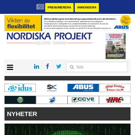
PRENUMERERA
ANNONSERA
START
KONTAKT
VÅRA ANDRA MAGASIN
PRENUMERERA
ANNONSERA
NYHETER