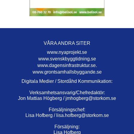
VÅRA ANDRA SITER
www.nyaprojekt.se
www.svenskbyggtidning.se
www.dagensinfrastruktur.se.
www.grontsamhallsbyggande.se
Digitala Medier / Stordåhd Kommunikation:
Verksamhetsansvarig/Chefredaktör:
Jon Mattias Högberg /
jmhogberg@storkom.se
Försäljningschef:
Lisa Hofberg /
lisa.hofberg@storkom.se
Försäljning:
Lisa Hofberg