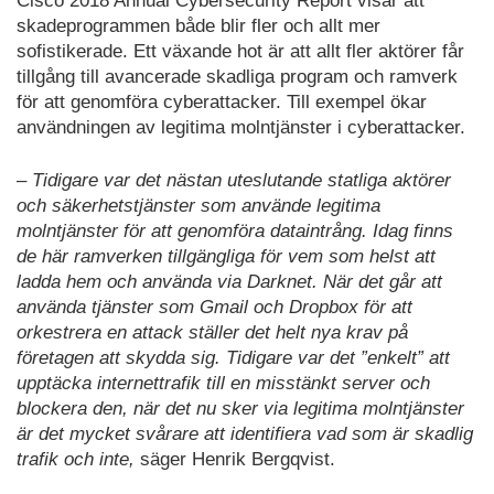
Cisco 2018 Annual Cybersecurity Report visar att
skadeprogrammen både blir fler och allt mer
sofistikerade. Ett växande hot är att allt fler aktörer får
tillgång till avancerade skadliga program och ramverk
för att genomföra cyberattacker. Till exempel ökar
användningen av legitima molntjänster i cyberattacker.
–
Tidigare var det nästan uteslutande statliga aktörer
och säkerhetstjänster som använde legitima
molntjänster för att genomföra dataintrång. Idag finns
de här ramverken tillgängliga för vem som helst att
ladda hem och använda via Darknet. När det går att
använda tjänster som Gmail och Dropbox för att
orkestrera en attack ställer det helt nya krav på
företagen att skydda sig. Tidigare var det ”enkelt” att
upptäcka internettrafik till en misstänkt server och
blockera den, när det nu sker via legitima molntjänster
är det mycket svårare att identifiera vad som är skadlig
trafik och inte,
säger Henrik Bergqvist.