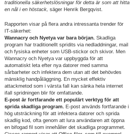
traditionella säkerhetslösningar för detta är som att hitta
en nål i en höstack,
säger Henrik Bergqvist.
Rapporten visar på flera andra intressanta trender för
IT-säkerhet:
Wannacry och Nyetya var bara början.
Skadliga
program har traditionellt spridits via nedladdningar, mail
och fysiska enheter som USB-stickor och skivor. Men
Wannacry och Nyetya var uppbyggda för att
automatiskt leta efter nya datorer med samma
sårbarheter och infektera dem utan att det behövdes
mänsklig handpåläggning. En mycket effektiv
attackmetod som i värsta fall kan sänka hela internet
ifall spridningen blir för omfattande.
E-post är fortfarande ett populärt verktyg för att
sprida skadliga program.
E-post används fortfarande i
hög utsträckning för att infektera datorer och sprida
skadlig kod, ofta genom att lura användaren att öppna
en bifogad fil som innehåller det skadliga programmet.