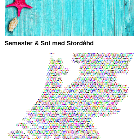
Semester & Sol med Stordåhd