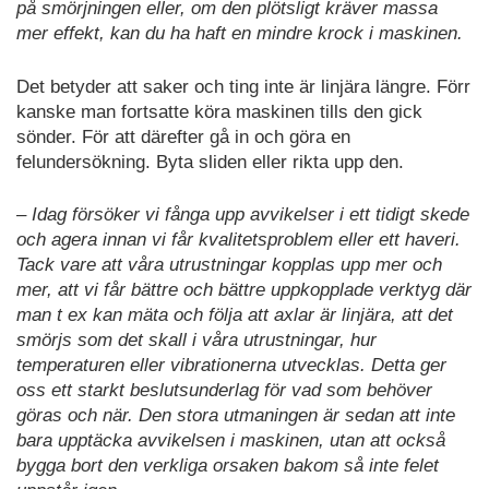
på smörjningen eller, om den plötsligt kräver massa
mer effekt, kan du ha haft en mindre krock i maskinen.
Det betyder att saker och ting inte är linjära längre. Förr
kanske man fortsatte köra maskinen tills den gick
sönder. För att därefter gå in och göra en
felundersökning. Byta sliden eller rikta upp den.
– Idag försöker vi fånga upp avvikelser i ett tidigt skede
och agera innan vi får kvalitetsproblem eller ett haveri.
Tack vare att våra utrustningar kopplas upp mer och
mer, att vi får bättre och bättre uppkopplade verktyg där
man t ex kan mäta och följa att axlar är linjära, att det
smörjs som det skall i våra utrustningar, hur
temperaturen eller vibrationerna utvecklas. Detta ger
oss ett starkt beslutsunderlag för vad som behöver
göras och när. Den stora utmaningen är sedan att inte
bara upptäcka avvikelsen i maskinen, utan att också
bygga bort den verkliga orsaken bakom så inte felet