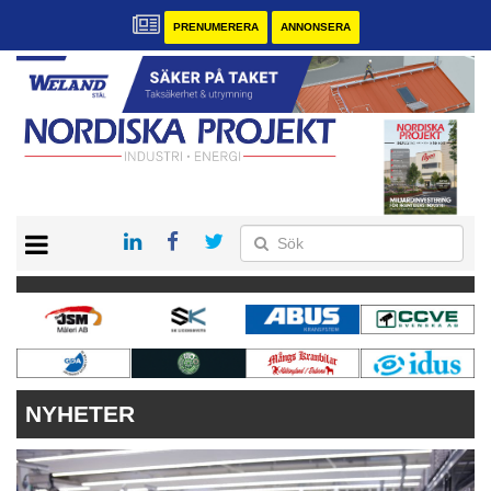
PRENUMERERA
ANNONSERA
START
KONTAKT
VÅRA ANDRA MAGASIN
PRENUMERERA
ANNONSERA
NYHETER