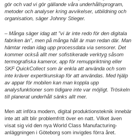
gör och vad vi gör gällande våra underhållsprogram,
metoder och analyser kring avvikelser, utbildning och
organisation, säger Johnny Stieger.
– Många säger idag att ”vi är inte redo för den digitala
fabriken än”, men på många håll är man redan där. Man
hämtar redan idag upp processdata via sensorer. Det
kommer också allt mer sofistikerade verktyg såsom
termografiska kameror, app för remuppriktning eller
SKF QuickCollect som är enkla att använda och som
inte kräver expertkunskap för att användas. Med hjälp
av appar för mobilen kan man koppla upp
analysfunktioner som tidigare inte var möjligt. Tröskeln
till planerat underhåll sänks allt mer.
Men att införa modern, digital produktionsteknik innebär
inte att allt blir problemfritt över en natt. Vilket även
visat sig vid den nya World Class Manufacturing-
anläggningen i Göteborg som invigdes förra året.