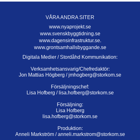
VÅRA ANDRA SITER
www.nyaprojekt.se
www.svenskbyggtidning.se
www.dagensinfrastruktur.se.
www.grontsamhallsbyggande.se
Digitala Medier / Stordåhd Kommunikation:
Verksamhetsansvarig/Chefredaktör:
Jon Mattias Högberg /
jmhogberg@storkom.se
Försäljningschef:
Lisa Hofberg /
lisa.hofberg@storkom.se
Försäljning:
Lisa Hofberg
lisa.hofberg@storkom.se
Produktion:
Anneli Markström /
anneli.markstrom@storkom.se