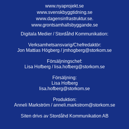
www.nyaprojekt.se
www.svenskbyggtidning.se
www.dagensinfrastruktur.se.
www.grontsamhallsbyggande.se
Digitala Medier / Stordåhd Kommunikation:
Verksamhetsansvarig/Chefredaktör:
Jon Mattias Högberg /
jmhogberg@storkom.se
Försäljningschef:
Lisa Hofberg /
lisa.hofberg@storkom.se
Försäljning:
Lisa Hofberg
lisa.hofberg@storkom.se
Produktion:
Anneli Markström /
anneli.markstrom@storkom.se
Siten drivs av Stordåhd Kommunikation AB