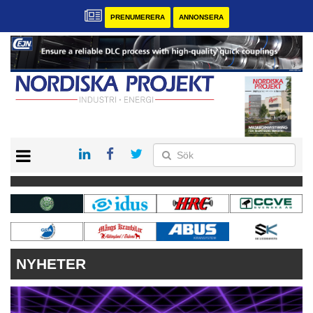
PRENUMERERA
ANNONSERA
START
KONTAKT
VÅRA ANDRA MAGASIN
PRENUMERERA
ANNONSERA
NYHETER