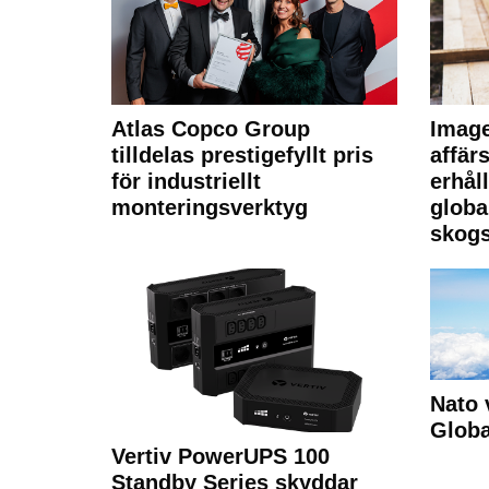
Atlas Copco Group
Imag
tilldelas prestigefyllt pris
affä
för industriellt
erhål
monteringsverktyg
globa
skogs
Nato 
Glob
Vertiv PowerUPS 100
Standby Series skyddar