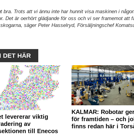
 bra. Trots att vi ännu inte har hunnit visa maskinen i någon
r. Det är oerhört glädjande för oss och vi ser framemot att f
 skogarna, säger Peter Hasselryd, Försäljningschef Komats
M DET HÄR
KALMAR: Robotar ger
t levererar viktig
för framtiden – och j
adering av
finns redan här i Tors
sektionen till Enecos