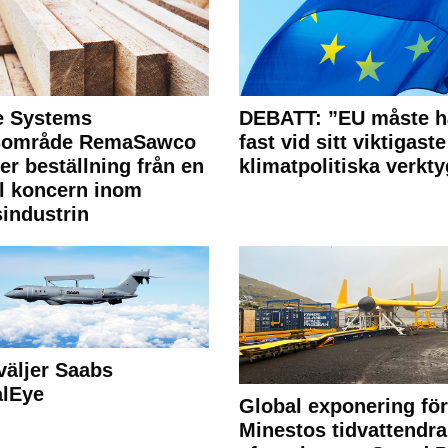
e Systems
DEBATT: ”EU måste h
rsområde RemaSawco
fast vid sitt viktigaste
ler beställning från en
klimatpolitiska verkty
l koncern inom
industrin
väljer Saabs
alEye
Global exponering för
Minestos tidvattendra