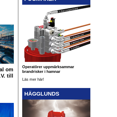
Operatörer uppmärksammar
al om
brandrisker i hamnar
. till
Läs mer här!
HÄGGLUNDS