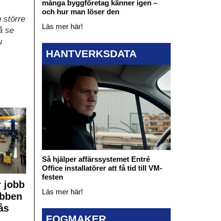
många byggföretag känner igen –
och hur man löser den
 större
Läs mer här!
å se
u
HANTVERKSDATA
Så hjälper affärssystemet Entré
Office installatörer att få tid till VM-
festen
 jobb
Läs mer här!
obben
ås
FOGMAKER