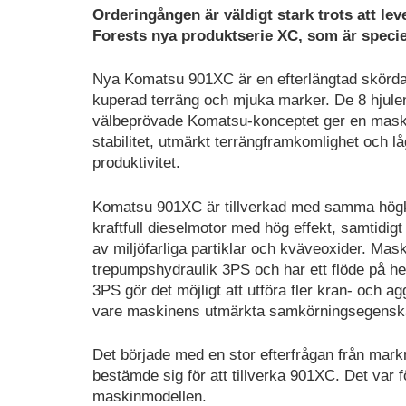
Orderingången är väldigt stark trots att lev
Forests nya produktserie XC, som är speciel
Nya Komatsu 901XC är en efterlängtad skördarn
kuperad terräng och mjuka marker. De 8 hjule
välbeprövade Komatsu-konceptet ger en mask
stabilitet, utmärkt terrängframkomlighet och l
produktivitet.
Komatsu 901XC är tillverkad med samma högk
kraftfull dieselmotor med hög effekt, samtidig
av miljöfarliga partiklar och kväveoxider. Ma
trepumpshydraulik 3PS och har ett flöde på hel
3PS gör det möjligt att utföra fler kran- och 
vare maskinens utmärkta samkörningsegensk
Det började med en stor efterfrågan från mar
bestämde sig för att tillverka 901XC. Det va
maskinmodellen.