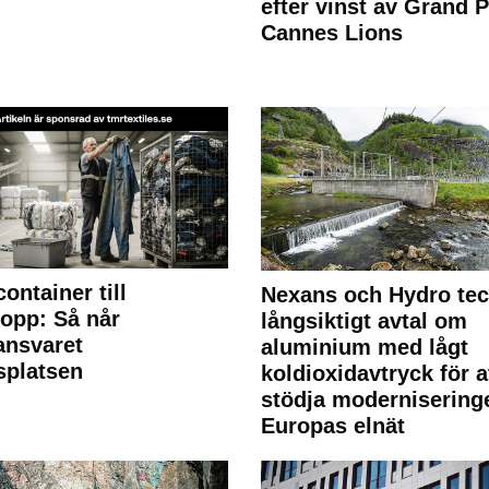
efter vinst av Grand P
Cannes Lions
container till
Nexans och Hydro te
lopp: Så når
långsiktigt avtal om
lansvaret
aluminium med lågt
splatsen
koldioxidavtryck för a
stödja modernisering
Europas elnät