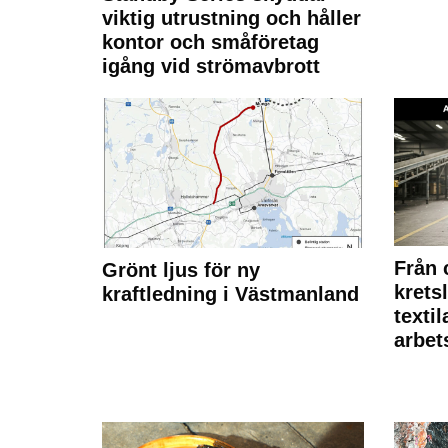
viktig utrustning och håller
kontor och småföretag
igång vid strömavbrott
Från 
Grönt ljus för ny
krets
kraftledning i Västmanland
texti
arbet