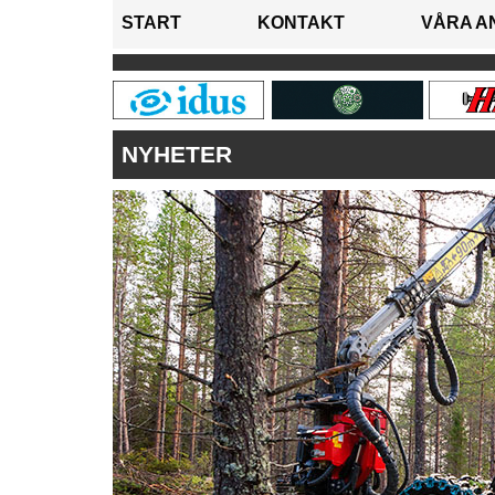
START
KONTAKT
VÅRA A
NYHETER