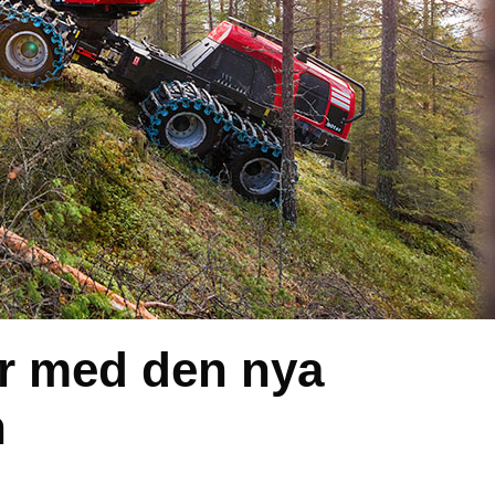
er med den nya
n