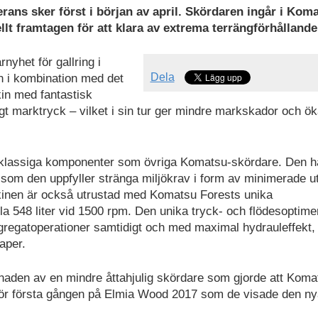
erans sker först i början av april. Skördaren ingår i Kom
lt framtagen för att klara av extrema terrängförhållande
yhet för gallring i
Dela
n i kombination med det
in med fantastisk
ågt marktryck – vilket i sin tur ger mindre markskador och ö
lassiga komponenter som övriga Komatsu-skördare. Den h
t som den uppfyller stränga miljökrav i form av minimerade u
skinen är också utrustad med Komatsu Forests unika
a 548 liter vid 1500 rpm. Den unika tryck- och flödesoptime
aggregatoperationer samtidigt och med maximal hydrauleffekt,
aper.
knaden av en mindre åttahjulig skördare som gjorde att Koma
r för första gången på Elmia Wood 2017 som de visade den n