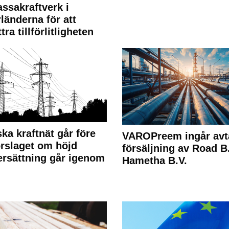
ssakraftverk i
länderna för att
tra tillförlitligheten
ka kraftnät går före
VAROPreem ingår avt
rslaget om höjd
försäljning av Road B.V
rsättning går igenom
Hametha B.V.