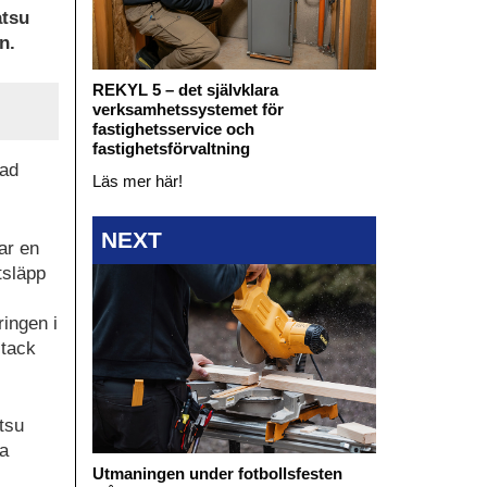
atsu
n.
REKYL 5 – det självklara
verksamhetssystemet för
fastighetsservice och
fastighetsförvaltning
kad
Läs mer här!
NEXT
ar en
tsläpp
ringen i
 tack
tsu
ya
Utmaningen under fotbollsfesten