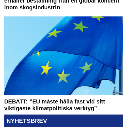
erhåller beställning från en global koncern
inom skogsindustrin
DEBATT: ”EU måste hålla fast vid sitt
viktigaste klimatpolitiska verktyg”
NYHETSBREV