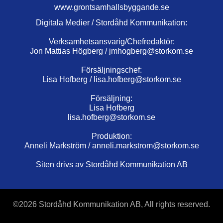
www.grontsamhallsbyggande.se
Digitala Medier / Stordåhd Kommunikation:
Verksamhetsansvarig/Chefredaktör:
Jon Mattias Högberg /
jmhogberg@storkom.se
Försäljningschef:
Lisa Hofberg /
lisa.hofberg@storkom.se
Försäljning:
Lisa Hofberg
lisa.hofberg@storkom.se
Produktion:
Anneli Markström /
anneli.markstrom@storkom.se
Siten drivs av Stordåhd Kommunikation AB
©
2026 Stordåhd Kommunikation AB, All rights reserved.