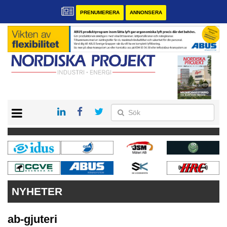
PRENUMERERA
ANNONSERA
START
KONTAKT
VÅRA ANDRA MAGASIN
PRENUMERERA
ANNONSERA
NYHETER
ab-gjuteri