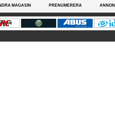
NDRA MAGASIN
PRENUMERERA
ANNON