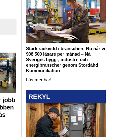
Stark räckvidd i branschen: Nu når vi
908 500 läsare per månad – Nå
Sveriges bygg-, industri- och
energibranscher genom Stordåhd
Kommunikation
Läs mer här!
REKYL
 jobb
obben
ås