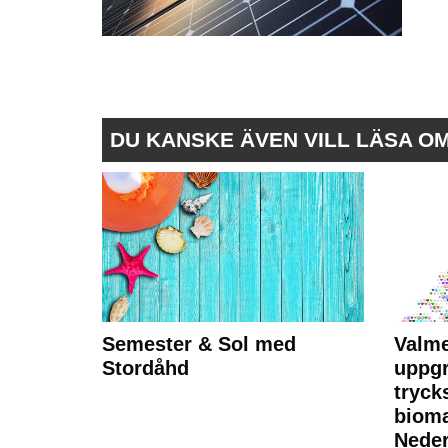
DU KANSKE ÄVEN VILL LÄSA O
Semester & Sol med
Valme
Stordåhd
uppgr
tryck
bioma
Neder