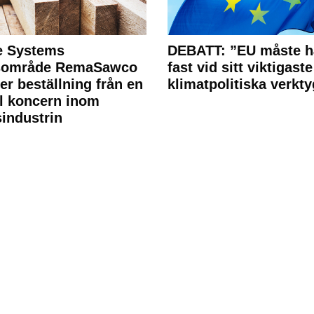
e Systems
DEBATT: ”EU måste h
rsområde RemaSawco
fast vid sitt viktigaste
ler beställning från en
klimatpolitiska verkty
l koncern inom
industrin