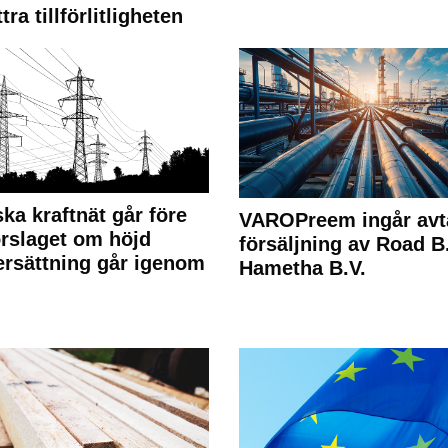
tra tillförlitligheten
ka kraftnät går före
VAROPreem ingår avt
rslaget om höjd
försäljning av Road B.V
rsättning går igenom
Hametha B.V.