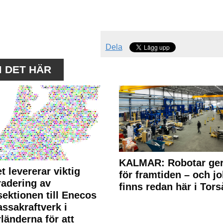
Dela
M DET HÄR
KALMAR: Robotar ger
t levererar viktig
för framtiden – och j
adering av
finns redan här i Tors
sektionen till Enecos
ssakraftverk i
länderna för att