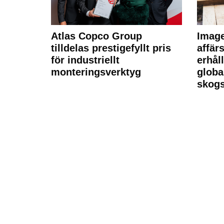
Atlas Copco Group
Imag
tilldelas prestigefyllt pris
affä
för industriellt
erhål
monteringsverktyg
globa
skogs