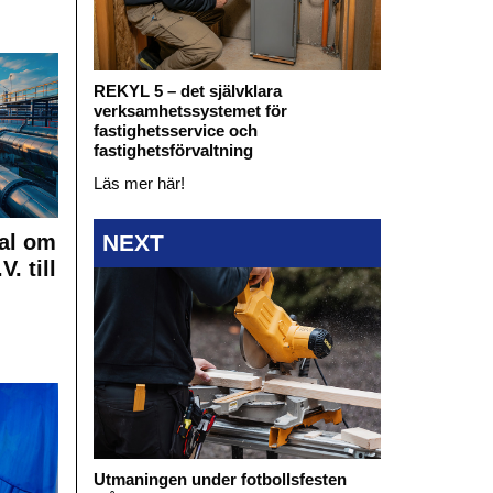
REKYL 5 – det självklara
verksamhetssystemet för
fastighetsservice och
fastighetsförvaltning
Läs mer här!
al om
NEXT
. till
Utmaningen under fotbollsfesten