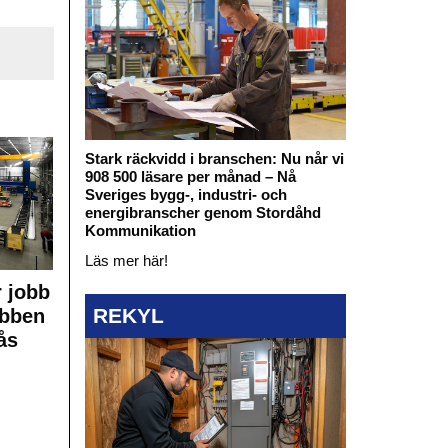
Stark räckvidd i branschen: Nu når vi
908 500 läsare per månad – Nå
Sveriges bygg-, industri- och
energibranscher genom Stordåhd
Kommunikation
Läs mer här!
 jobb
REKYL
obben
ås