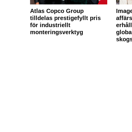
Atlas Copco Group
Imag
tilldelas prestigefyllt pris
affä
för industriellt
erhål
monteringsverktyg
globa
skogs