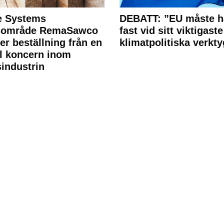
e Systems
DEBATT: ”EU måste h
rsområde RemaSawco
fast vid sitt viktigaste
ler beställning från en
klimatpolitiska verkty
l koncern inom
industrin