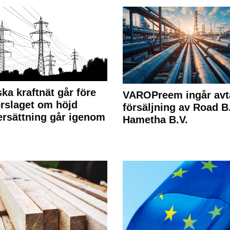
ka kraftnät går före
VAROPreem ingår avt
rslaget om höjd
försäljning av Road B.V
rsättning går igenom
Hametha B.V.