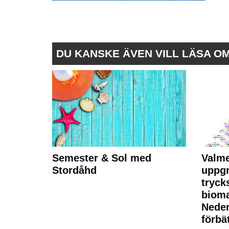
DU KANSKE ÄVEN VILL LÄSA O
Semester & Sol med
Valme
Stordåhd
uppgr
tryck
bioma
Neder
förbät