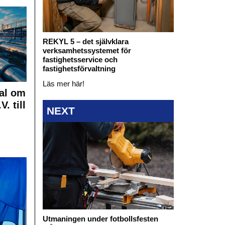
REKYL 5 – det självklara
verksamhetssystemet för
fastighetsservice och
fastighetsförvaltning
Läs mer här!
al om
. till
NEXT
Utmaningen under fotbollsfesten