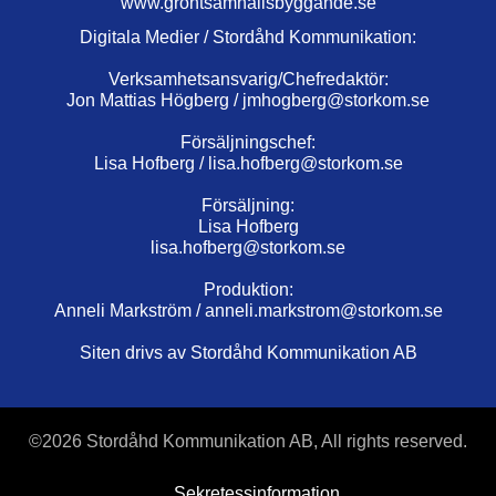
www.grontsamhallsbyggande.se
Digitala Medier / Stordåhd Kommunikation:
Verksamhetsansvarig/Chefredaktör:
Jon Mattias Högberg /
jmhogberg@storkom.se
Försäljningschef:
Lisa Hofberg /
lisa.hofberg@storkom.se
Försäljning:
Lisa Hofberg
lisa.hofberg@storkom.se
Produktion:
Anneli Markström /
anneli.markstrom@storkom.se
Siten drivs av Stordåhd Kommunikation AB
©
2026 Stordåhd Kommunikation AB, All rights reserved.
Sekretessinformation