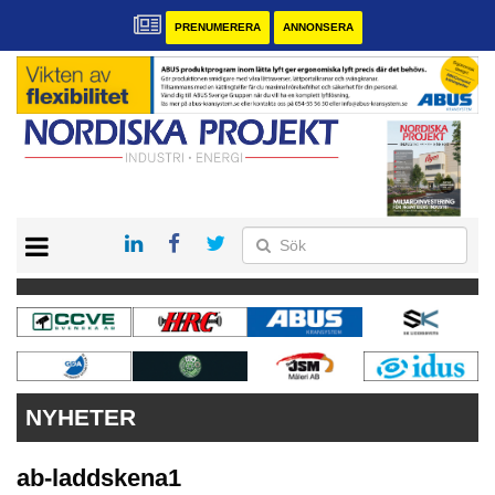
PRENUMERERA
ANNONSERA
START
KONTAKT
VÅRA ANDRA MAGASIN
PRENUMERERA
ANNONSERA
NYHETER
ab-laddskena1