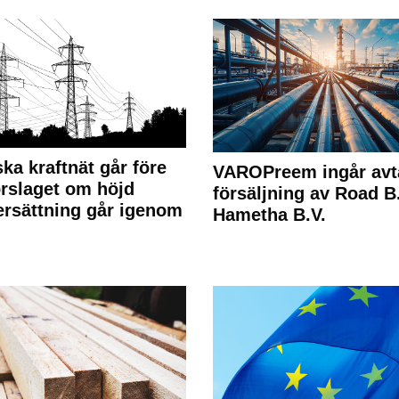
ka kraftnät går före
VAROPreem ingår avt
rslaget om höjd
försäljning av Road B.V
rsättning går igenom
Hametha B.V.