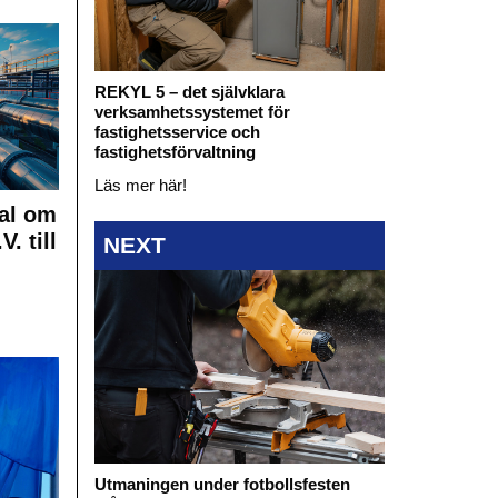
REKYL 5 – det självklara
verksamhetssystemet för
fastighetsservice och
fastighetsförvaltning
Läs mer här!
al om
. till
NEXT
Utmaningen under fotbollsfesten