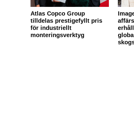
Atlas Copco Group
Imag
tilldelas prestigefyllt pris
affä
för industriellt
erhål
monteringsverktyg
globa
skogs