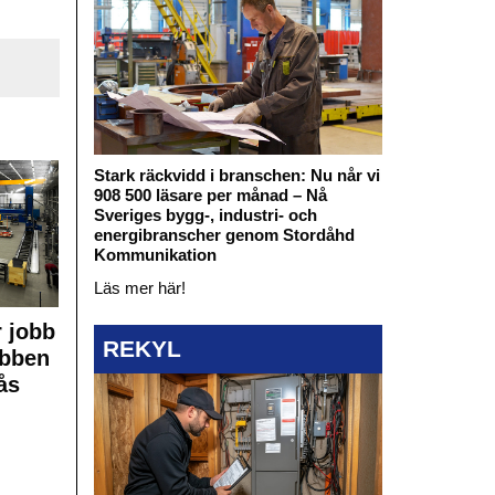
Stark räckvidd i branschen: Nu når vi
908 500 läsare per månad – Nå
Sveriges bygg-, industri- och
energibranscher genom Stordåhd
Kommunikation
Läs mer här!
 jobb
REKYL
obben
ås