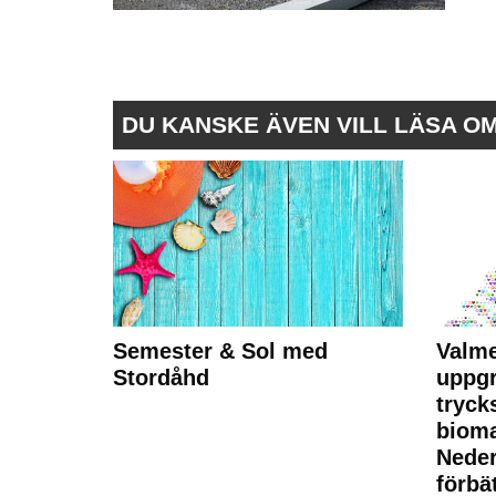
DU KANSKE ÄVEN VILL LÄSA O
Semester & Sol med
Valme
Stordåhd
uppgr
tryck
bioma
Neder
förbät