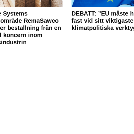
e Systems
DEBATT: ”EU måste h
rsområde RemaSawco
fast vid sitt viktigaste
ler beställning från en
klimatpolitiska verkty
l koncern inom
industrin