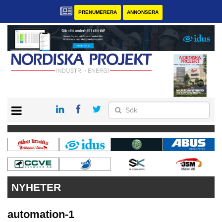
PRENUMERERA
ANNONSERA
START
KONTAKT
VÅRA ANDRA MAGASIN
PRENUMERERA
ANNONSERA
NYHETER
automation-1