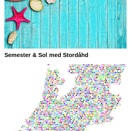
Semester & Sol med Stordåhd