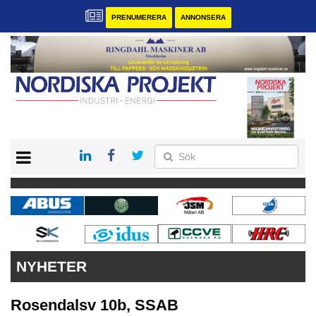
PRENUMERERA
ANNONSERA
START
KONTAKT
VÅRA ANDRA MAGASIN
PRENUMERERA
ANNONSERA
NYHETER
Rosendalsv 10b, SSAB