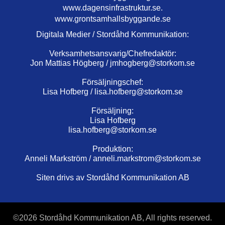
www.dagensinfrastruktur.se.
www.grontsamhallsbyggande.se
Digitala Medier / Stordåhd Kommunikation:
Verksamhetsansvarig/Chefredaktör:
Jon Mattias Högberg /
jmhogberg@storkom.se
Försäljningschef:
Lisa Hofberg /
lisa.hofberg@storkom.se
Försäljning:
Lisa Hofberg
lisa.hofberg@storkom.se
Produktion:
Anneli Markström /
anneli.markstrom@storkom.se
Siten drivs av Stordåhd Kommunikation AB
©
2026 Stordåhd Kommunikation AB, All rights reserved.