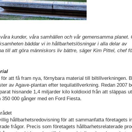
 för våra kunder, våra samhällen och vår gemensamma planet
rksamheten bäddar vi in hållbarhetslösningar i alla delar av
a till att göra människors liv bättre, säger Kim Pittel, chef fö
rial
r att få fram nya, förnybara material till biltillverkningen. 
ter av Agave-plantan efter tequilatillverkning. Redan 2007 b
arat hisnande 1,4 miljarder kilo koldioxid från att släppas ut
en 350 000 gånger med en Ford Fiesta.
mrådet
illig hållbarhetsredovisning för att sammanfatta företagets ini
erade frågor. Precis som företagets hållbarhetsrelaterade pr