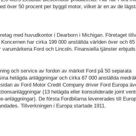
d över 50 procent per byggd motor, vilket är en av de lägst
retag med huvudkontor i Dearborn i Michigan. Företaget till
r. Koncernen har cirka 199 000 anställda världen över och 65
r varumärkena Ford och Lincoln. Finansiella tjänster erbjud
ljning och service av fordon av märket Ford på 50 separata
sina helägda anläggningar och cirka 67 000 anställda medrä
id sidan av Ford Motor Credit Company driver Ford Europa äv
ionsanläggningar (13 helägda eller konsoliderade joint vent
e-anläggningar). De första Fordbilarna levererades till Euro
ades. Tillverkningen i Europa startade 1911.