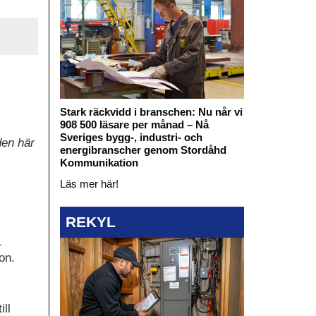
Stark räckvidd i branschen: Nu når vi
908 500 läsare per månad – Nå
Sveriges bygg-, industri- och
den här
energibranscher genom Stordåhd
Kommunikation
Läs mer här!
REKYL
1
don.
ill