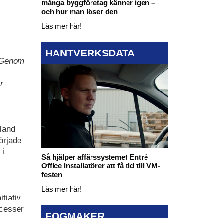
många byggföretag känner igen –
och hur man löser den
Läs mer här!
HANTVERKSDATA
. Genom
r
Bland
örjade
 i
Så hjälper affärssystemet Entré
Office installatörer att få tid till VM-
festen
Läs mer här!
tiativ
ocesser
FOGMAKER