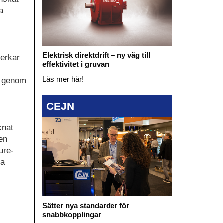
a
Elektrisk direktdrift – ny väg till
verkar
effektivitet i gruvan
Läs mer här!
s genom
CEJN
knat
en
ure-
pa
Sätter nya standarder för
snabbkopplingar