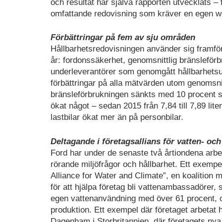
och resultat har själva rapporten utvecklats –
omfattande redovisning som kräver en egen web
Förbättringar på fem av sju områden
Hållbarhetsredovisningen använder sig framför a
år: fordonssäkerhet, genomsnittlig bränsleförbr
underleverantörer som genomgått hållbarhetsut
förbättringar på alla mätvärden utom genomsnit
bränsleförbrukningen sänkts med 10 procent s
ökat något – sedan 2015 från 7,84 till 7,89 lite
lastbilar ökat mer än på personbilar.
Deltagande i företagsallians för vatten- och
Ford har under de senaste två årtiondena arbe
rörande miljöfrågor och hållbarhet. Ett exem
Alliance for Water and Climate”, en koalition
för att hjälpa företag bli vattenambassadörer,
egen vattenanvändning med över 61 procent, och
produktion. Ett exempel där företaget arbetat
Dagenham i Storbritannien, där företagets nya