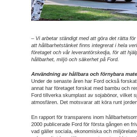
– Vi arbetar ständigt med att göra det rätta
att hållbarhetstänket finns integrerat i hela ve
företaget och vår leverantörskedja, för att hjälp
hållbarhet, miljö och säkerhet på Ford.
Användning av hållbara och förnybara mate
Under de senaste åren har Ford också forskat fö
annat har företaget forskat med bambu och res
Ford tillverka skumplast av sojabönor, vilket sp
atmosfären. Det motsvarar att köra runt jord
En rapport för transparens inom hållbarhetso
2000 publicerade Ford för första gången en friv
vad gäller sociala, ekonomiska och miljörelat