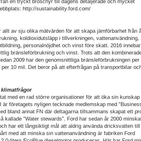
 från en tryckt broschyr till dagens detaljerade och mycket
bplats: http://sustainability.ford.com/
llt av sju olika mätvärden för att skapa jämförbarhet från år
ukning, koldioxidutsläpp i tillverkningen, vattenanvändning, 
bildning, personalnöjdhet och vinst före skatt. 2016 innebar
tlig bränsleförbrukning och vinst. Trots att den kombinerad
edan 2009 har den genomsnittliga bränsleförbrukningen per
r per 10 mil. Det beror på att efterfrågan på transportbilar oc
 klimatfrågor
tat med en rad större organisationer för att öka sin kunskap
pel är företagets nyligen tecknade medlemskap med ”Busines
 med bland annat FN där deltagarna tillsammans skapat ett p
 så kallade ”Water stewards”. Ford har sedan år 2000 minska
 har ett långsiktigt mål att aldrig använda dricksvatten till
 hårt med att minska sin vattenanvändning är fabriken Ford
 2,0-liters EcoBlue dieselmotor produceras. Här har Ford mi