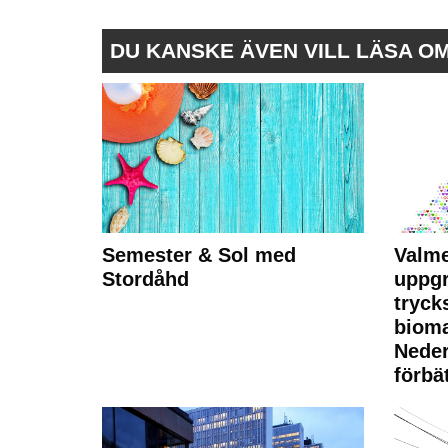
DU KANSKE ÄVEN VILL LÄSA O
Semester & Sol med
Valme
Stordåhd
uppgr
tryck
bioma
Neder
förbät