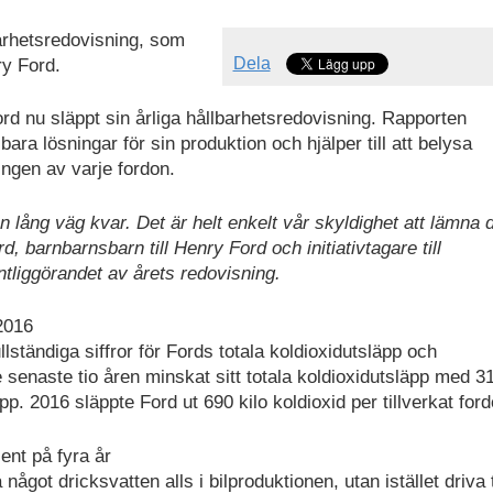
barhetsredovisning, som
Dela
ry Ford.
ord nu släppt sin årliga hållbarhetsredovisning. Rapporten
ara lösningar för sin produktion och hjälper till att belysa
ingen av varje fordon.
n lång väg kvar. Det är helt enkelt vår skyldighet att lämna 
rd, barnbarnsbarn till Henry Ford och initiativtagare till
tliggörandet av årets redovisning.
 2016
llständiga siffror för Fords totala koldioxidutsläpp och
e senaste tio åren minskat sitt totala koldioxidutsläpp med 3
 upp. 2016 släppte Ford ut 690 kilo koldioxid per tillverkat for
ent på fyra år
ågot dricksvatten alls i bilproduktionen, utan istället driva t