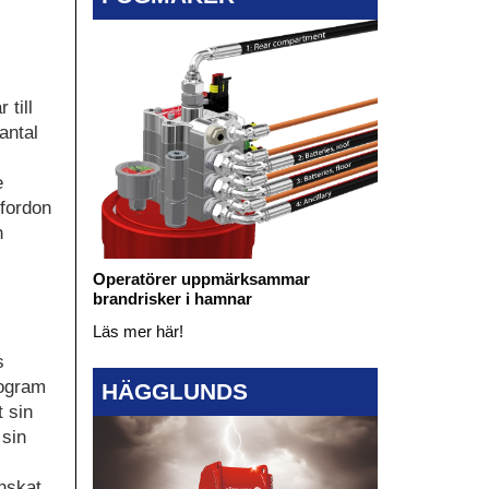
 till
antal
e
 fordon
h
Operatörer uppmärksammar
brandrisker i hamnar
Läs mer här!
s
rogram
HÄGGLUNDS
t sin
 sin
nskat