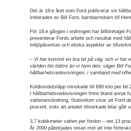
Det är 18:e året som Ford publicerar sin håll
initierades av Bill Ford, barnbarnsbarn till Hen
För 18:e gången i ordningen har bilföretaget F
presenterar Fords arbete och resultat med hållb
miljöpåverkan och etiska aspekter av tillverkn
– Vi har kommit en bra bit på väg, och vi har e
världen lite bättre än vi fann den, säger Bill Fo
hållbarhetsredovisningen, i samband med offen
Koldioxidutsläpp minskade till 690 kilo per bil
I hållbarhetsredovisningen finns bland annat fu
vattenanvändning. Statistiken visar att Ford d
procent, trots att antalet tillverkade bilar gått
3,7 kubikmeter vatten per fordon – ner 13 proc
År 2000 påbörjades resan mot att inte förbruka n