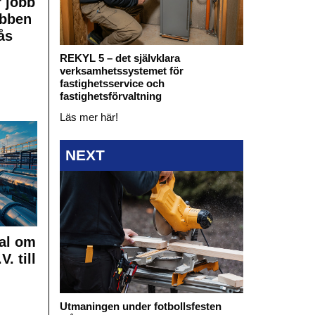
 jobb
obben
ås
REKYL 5 – det självklara
verksamhetssystemet för
fastighetsservice och
fastighetsförvaltning
Läs mer här!
NEXT
al om
. till
Utmaningen under fotbollsfesten