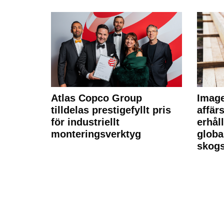
Atlas Copco Group
Imag
tilldelas prestigefyllt pris
affä
för industriellt
erhål
monteringsverktyg
globa
skogs