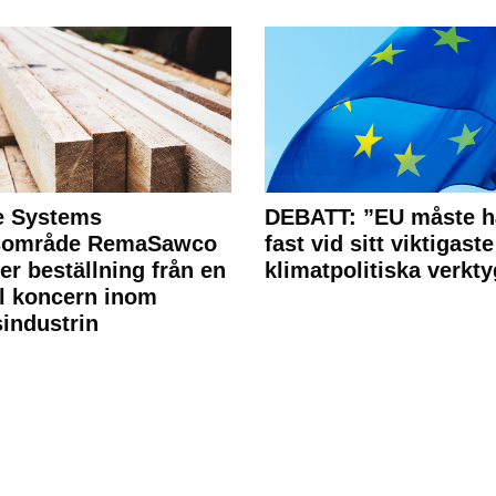
e Systems
DEBATT: ”EU måste h
rsområde RemaSawco
fast vid sitt viktigaste
ler beställning från en
klimatpolitiska verkty
l koncern inom
industrin