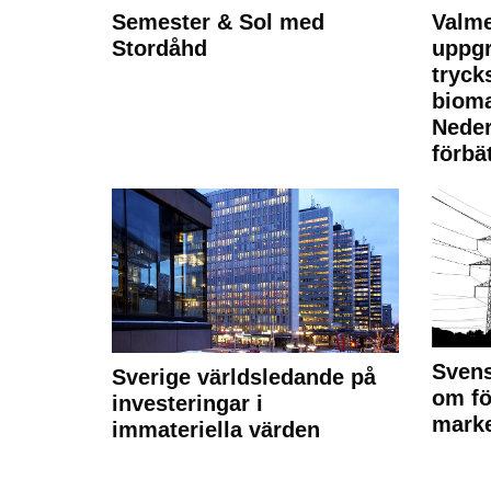
Semester & Sol med
Valme
Stordåhd
uppgr
tryck
bioma
Neder
förbät
Svens
Sverige världsledande på
om fö
investeringar i
marke
immateriella värden