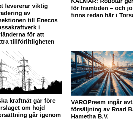
KALMAR: Robotar ger
t levererar viktig
för framtiden – och j
adering av
finns redan här i Tors
sektionen till Enecos
ssakraftverk i
länderna för att
tra tillförlitligheten
ka kraftnät går före
VAROPreem ingår avt
rslaget om höjd
försäljning av Road B.V
rsättning går igenom
Hametha B.V.