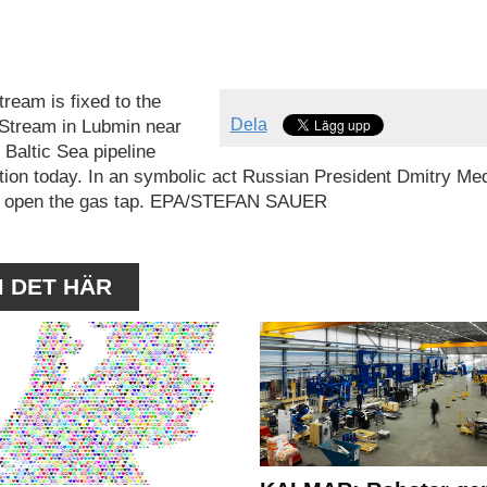
eam is fixed to the
Dela
d Stream in Lubmin near
Baltic Sea pipeline
ion today. In an symbolic act Russian President Dmitry M
ll open the gas tap. EPA/STEFAN SAUER
M DET HÄR