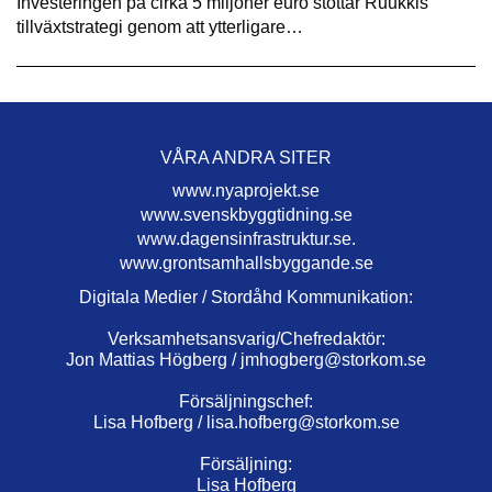
Investeringen på cirka 5 miljoner euro stöttar Ruukkis
tillväxtstrategi genom att ytterligare…
VÅRA ANDRA SITER
www.nyaprojekt.se
www.svenskbyggtidning.se
www.dagensinfrastruktur.se.
www.grontsamhallsbyggande.se
Digitala Medier / Stordåhd Kommunikation:
Verksamhetsansvarig/Chefredaktör:
Jon Mattias Högberg /
jmhogberg@storkom.se
Försäljningschef:
Lisa Hofberg /
lisa.hofberg@storkom.se
Försäljning:
Lisa Hofberg