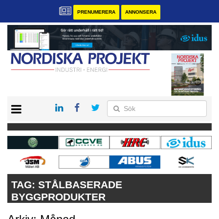
PRENUMERERA
ANNONSERA
START
KONTAKT
VÅRA ANDRA MAGASIN
PRENUMERERA
ANNONSERA
TAG:
STÅLBASERADE
BYGGPRODUKTER