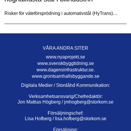
Risker för väteförsprödning i automativstål (HyTrans)…
VÅRA ANDRA SITER
www.nyaprojekt.se
www.svenskbyggtidning.se
www.dagensinfrastruktur.se.
www.grontsamhallsbyggande.se
Digitala Medier / Stordåhd Kommunikation:
Verksamhetsansvarig/Chefredaktör:
Jon Mattias Högberg /
jmhogberg@storkom.se
Försäljningschef:
Lisa Hofberg /
lisa.hofberg@storkom.se
Försäljning: