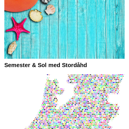
Semester & Sol med Stordåhd