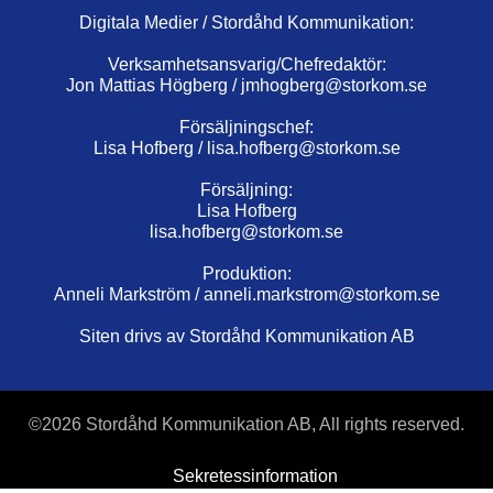
Digitala Medier / Stordåhd Kommunikation:
Verksamhetsansvarig/Chefredaktör:
Jon Mattias Högberg /
jmhogberg@storkom.se
Försäljningschef:
Lisa Hofberg /
lisa.hofberg@storkom.se
Försäljning:
Lisa Hofberg
lisa.hofberg@storkom.se
Produktion:
Anneli Markström /
anneli.markstrom@storkom.se
Siten drivs av Stordåhd Kommunikation AB
©
2026 Stordåhd Kommunikation AB, All rights reserved.
Sekretessinformation