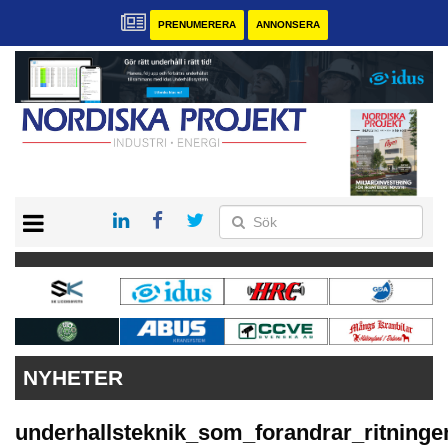
PRENUMERERA
ANNONSERA
START
KONTAKT
VÅRA ANDRA MAGASIN
PRENUMERERA
ANNONSERA
NYHETER
underhallsteknik_som_forandrar_ritninge