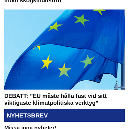
inom skogsindustrin
DEBATT: ”EU måste hålla fast vid sitt
viktigaste klimatpolitiska verktyg”
NYHETSBREV
Missa inga nyheter!