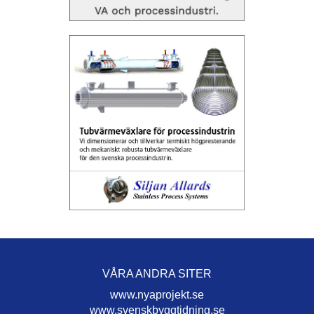
VÅRA ANDRA SITER
www.nyaprojekt.se
www.svenskbyggtidning.se