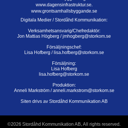
www.dagensinfrastruktur.se.
www.grontsamhallsbyggande.se
Digitala Medier / Stordåhd Kommunikation:
Verksamhetsansvarig/Chefredaktör:
Jon Mattias Högberg /
jmhogberg@storkom.se
Försäljningschef:
Lisa Hofberg /
lisa.hofberg@storkom.se
Försäljning:
Lisa Hofberg
lisa.hofberg@storkom.se
Produktion:
Anneli Markström /
anneli.markstrom@storkom.se
Siten drivs av Stordåhd Kommunikation AB
©
2026 Stordåhd Kommunikation AB, All rights reserved.