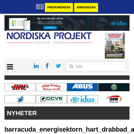
PRENUMERERA
ANNONSERA
START
KONTAKT
VÅRA ANDRA MAGASIN
PRENUMERERA
ANNONSERA
NYHETER
barracuda_energisektorn_hart_drabbad_a