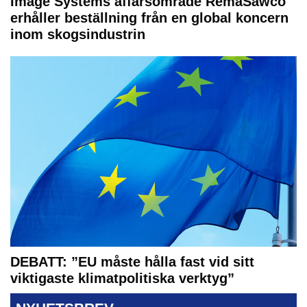
Image Systems affärsområde RemaSawco
erhåller beställning från en global koncern
inom skogsindustrin
DEBATT: ”EU måste hålla fast vid sitt
viktigaste klimatpolitiska verktyg”